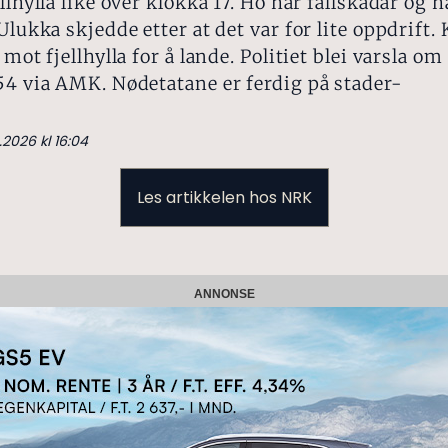
ellhylla like over klokka 17. Ho har fallskadar og 
 Ulukka skjedde etter at det var for lite oppdrift.
t mot fjellhylla for å lande. Politiet blei varsla 
54 via AMK. Nødetatane er ferdig på stader-
.2026 kl 16:04
Les artikkelen hos NRK
ANNONSE