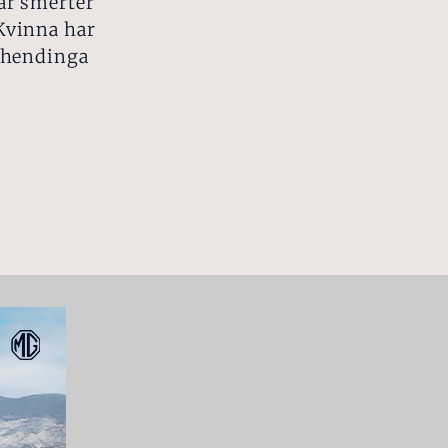
har smerter
 Kvinna har
om hendinga