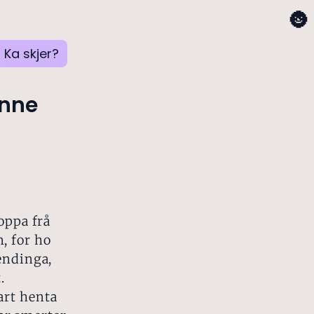
🌚
Ka skjer?
inne
oppa frå
, for ho
hendinga,
.
art henta