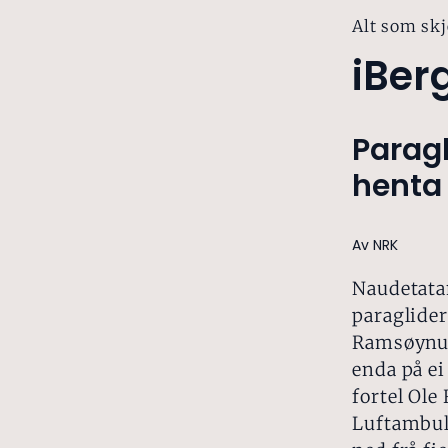
Alt som skj
iBer
Parag
henta f
Av NRK
Naudetata
paraglider
Ramsøynut
enda på ei
fortel Ole
Luftambul