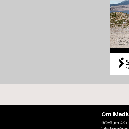
Om iMedi
iMedium AS utv