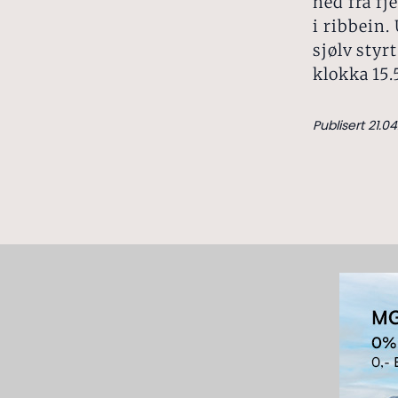
ned frå fj
i ribbein.
sjølv styr
klokka 15.
Publisert 21.04