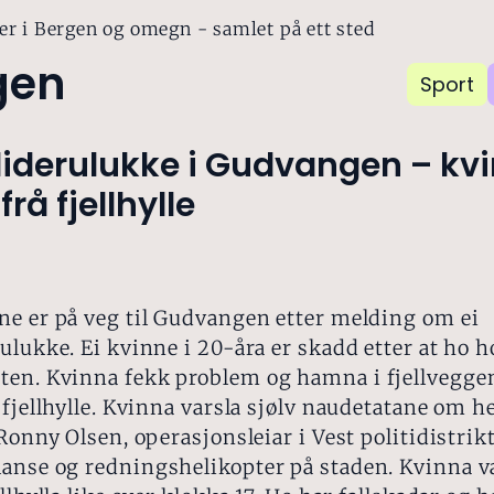
er i Bergen og omegn - samlet på ett sted
gen
Sport
liderulukke i Gudvangen – kv
rå fjellhylle
ne er på veg til Gudvangen etter melding om ei
ulukke. Ei kvinne i 20-åra er skadd etter at ho h
en. Kvinna fekk problem og hamna i fjellveggen
 fjellhylle. Kvinna varsla sjølv naudetatane om 
 Ronny Olsen, operasjonsleiar i Vest politidistrikt
anse og redningshelikopter på staden. Kvinna v