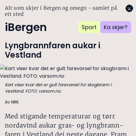
🌚
Alt som skjer i Bergen og omegn - samlet på
ett sted
iBergen
Sport
Ka skjer?
Lyngbrannfaren aukar i
Vestland
Kart viser kvar det er gult farevarsel for skogbrann i
Vestland. FOTO: varsom.no
Av NRK
Med stigande temperaturar og tørr
norda­vind aukar gras- og lyng­brann­
faren i Vest­land dei neste dagane. Fram