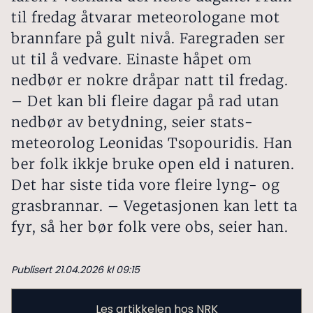
til fredag åtvarar meteoro­logane mot
brann­fare på gult nivå. Fare­graden ser
ut til å ved­vare. Einaste håpet om
nedbør er nokre dråpar natt til fredag.
– Det kan bli fleire dagar på rad utan
nedbør av betydning, seier stats­
meteorolog Leonidas Tsopouridis. Han
ber folk ikkje bruke open eld i naturen.
Det har siste tida vore fleire lyng- og
grasbrannar. – Vegetasjonen kan lett ta
fyr, så her bør folk vere obs, seier han.
Publisert 21.04.2026 kl 09:15
Les artikkelen hos NRK