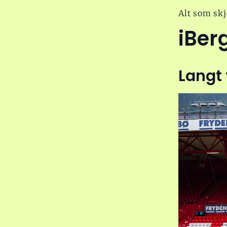
Alt som skj
iBer
Langt 