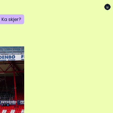
🌚
Ka skjer?