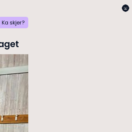
🌚
Ka skjer?
laget