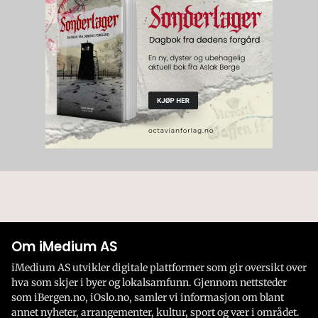
Om iMedium AS
iMedium AS utvikler digitale plattformer som gir oversikt over
hva som skjer i byer og lokalsamfunn. Gjennom nettsteder
som iBergen.no, iOslo.no, samler vi informasjon om blant
annet nyheter, arrangementer, kultur, sport og vær i området.