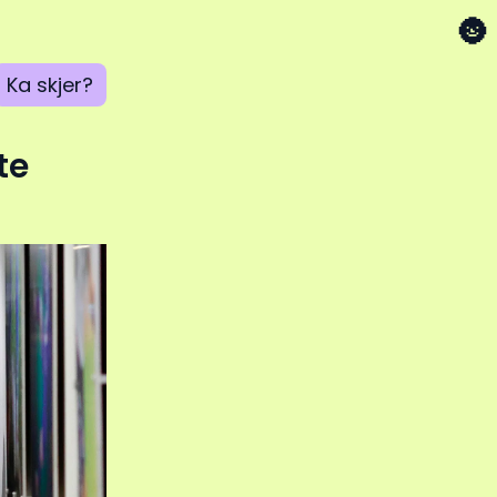
🌚
Ka skjer?
te