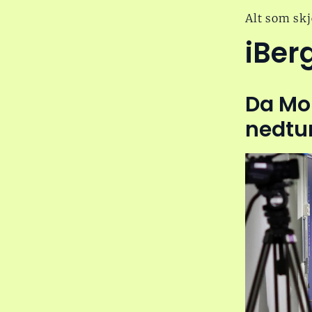
Alt som skj
iBer
Da Moh
nedtu