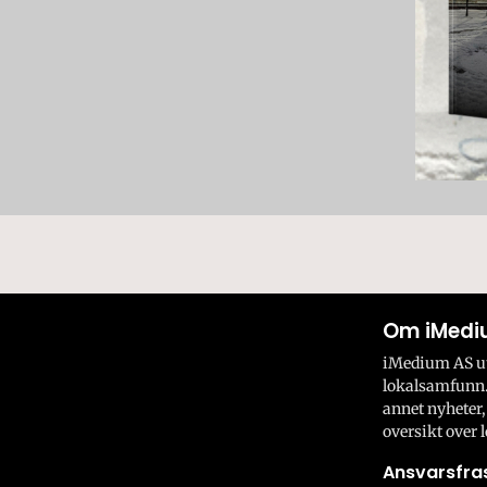
Om iMedi
iMedium AS utv
lokalsamfunn.
annet nyheter,
oversikt over l
Ansvarsfras