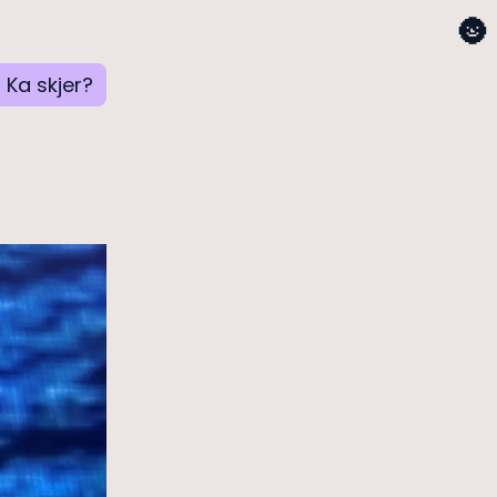
🌚
Ka skjer?