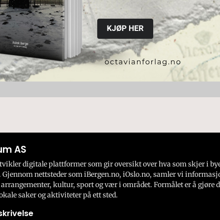
um AS
ikler digitale plattformer som gir oversikt over hva som skjer i by
 Gjennom nettsteder som iBergen.no, iOslo.no, samler vi informasj
 arrangementer, kultur, sport og vær i området. Formålet er å gjøre d
okale saker og aktiviteter på ett sted.
krivelse