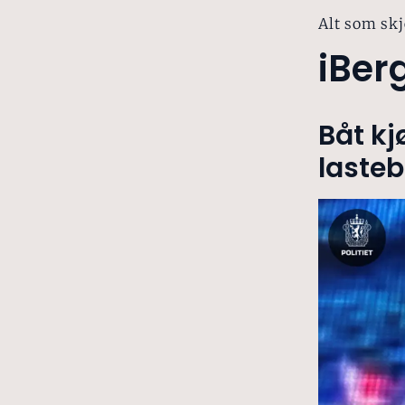
Alt som skj
iBer
Båt kj
lasteb