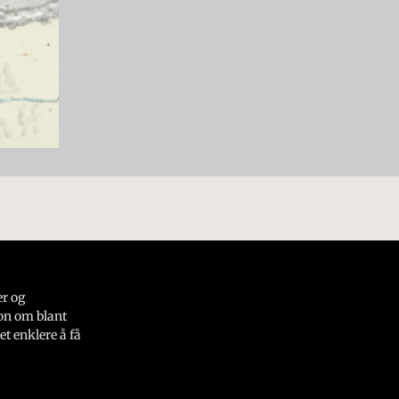
er og
on om blant
et enklere å få