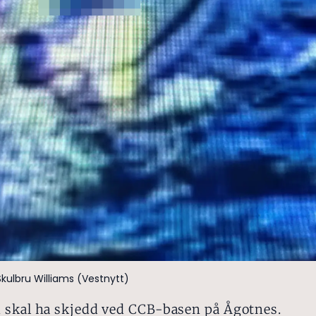
Skulbru Williams (Vestnytt)
 skal ha skjedd ved CCB-basen på Ågotnes.