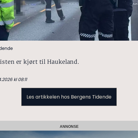
idende
sten er kjørt til Haukeland.
.2026 kl 08:11
Les artikkelen hos Bergens Tidende
ANNONSE