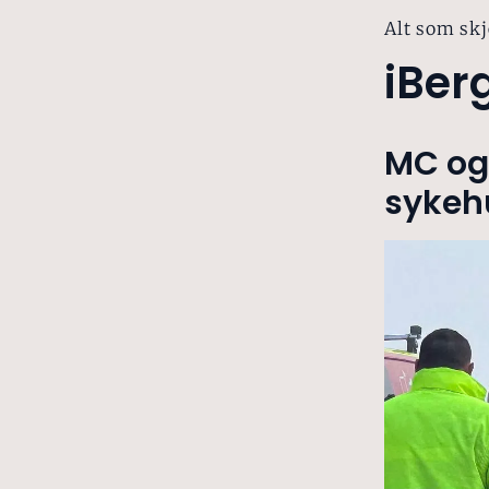
Alt som skj
iBer
MC og 
sykeh