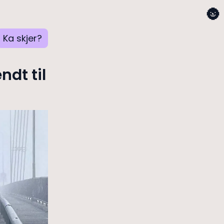
🌚
Ka skjer?
ndt til