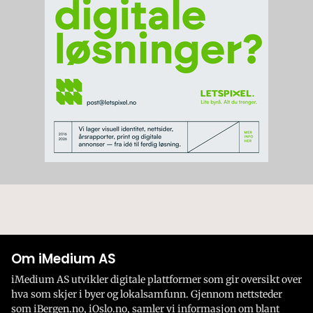
Om iMedium AS
iMedium AS utvikler digitale plattformer som gir oversikt over
hva som skjer i byer og lokalsamfunn. Gjennom nettsteder
som iBergen.no, iOslo.no, samler vi informasjon om blant