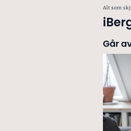
Alt som skj
iBer
Går av