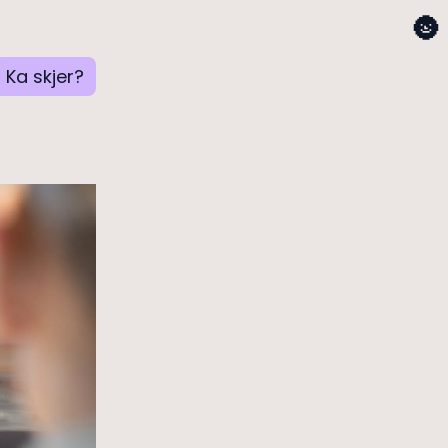
🌚
Ka skjer?