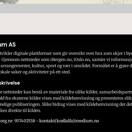
um AS
ikler digitale plattformer som gir oversikt over hva som skjer i by
 Gjennom nettsteder som iBergen.no, iOslo.no, samler vi informasj
 arrangementer, kultur, sport og vær i området. Formålet er å gjøre d
okale saker og aktiviteter på ett sted.
krivelse
e nettsteder kan bestå av materiale fra ulike kilder, samarbeidspart
ld fra eksterne kilder vises med kildehenvisning og presenteres slik
nelige publiseringen. Slike bidrag vises med kildehenvisning der dett
kes direkte til kilden.
org.nr: 937402538 - kontakt(krøllalfa)imedium.no