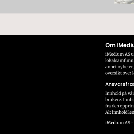
Om iMedi
iMedium AS utv
lokalsamfunn.
annet nyheter,
oversikt over l
Ansvarsfras
Innhold på vår
brukere. Innho
fra den opprin
Alt innhold len
iMedium AS - 