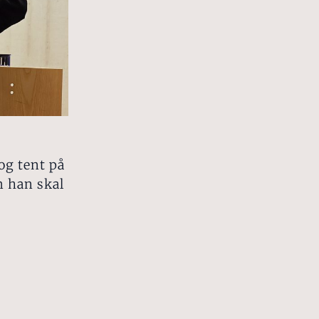
og tent på
m han skal