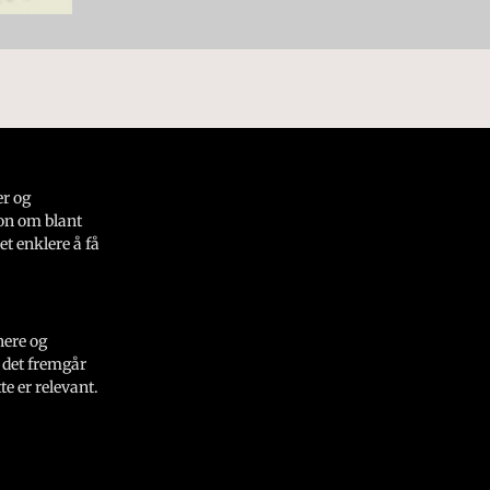
er og
on om blant
et enklere å få
nere og
 det fremgår
e er relevant.