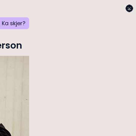
🌚
Ka skjer?
person