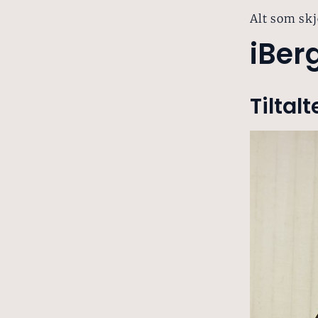
Alt som skj
iBer
Tiltalt