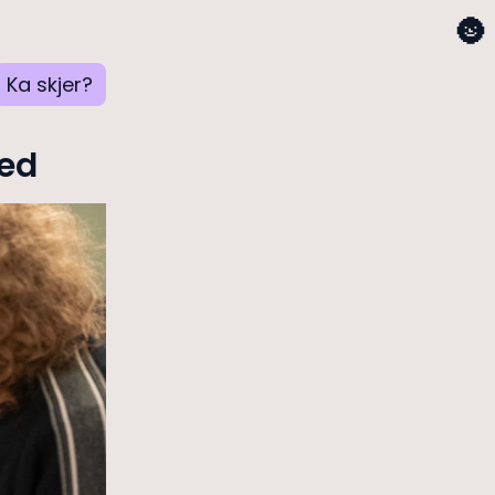
🌚
Ka skjer?
med