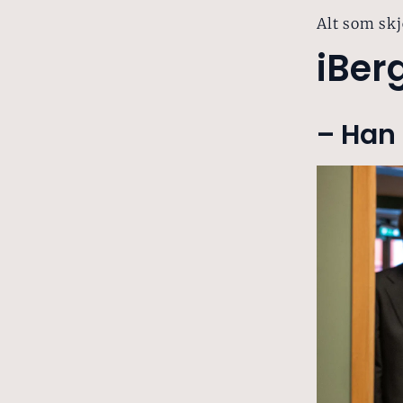
Alt som skj
iBer
– Han 