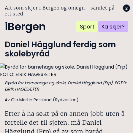
🌚
Alt som skjer i Bergen og omegn - samlet på
ett sted
iBergen
Sport
Ka skjer?
Daniel Hägglund ferdig som
skolebyråd
Byråd for barnehage og skole, Daniel Hägglund (Frp). FOTO:
EIRIK HAGESÆTER
Av Ole Martin Røssland (Sydvesten)
Etter å ha søkt på en annen jobb uten å
fortelle det til sjefen, må Daniel
Hägglund (Frp) gå av som byråd.