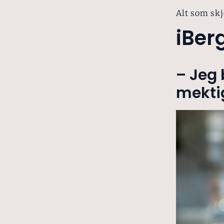
Alt som skj
iBer
– Jeg 
mektig