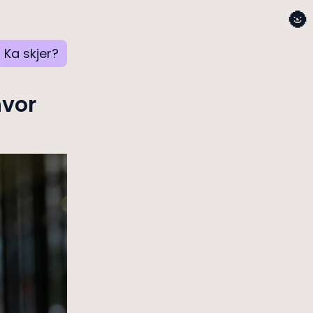
🌚
Ka skjer?
hvor