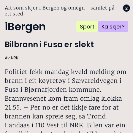
🌚
Alt som skjer i Bergen og omegn - samlet på
ett sted
iBergen
Sport
Ka skjer?
Bilbrann i Fusa er sløkt
Av NRK
Politiet fekk mandag kveld melding om
brann i eit køyretøy i Sævareidvegen i
Fusa i Bjørnafjorden kommune.
Brannvesenet kom fram omlag klokka
21.55. – Per no er det ikkje fare for at
brannen kan spreie seg, sa Trond
Landaas i 110 Vest til NRK. Bilen var ein