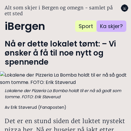
🌚
Alt som skjer i Bergen og omegn - samlet på
ett sted
iBergen
Sport
Ka skjer?
Nå er dette lokalet tømt: – Vi
ønsker å få til noe nytt og
spennende
Lokalene der Pizzeria La Bomba holdt til er nå så godt som
tomme. FOTO: Erik Støverud
Av Erik Støverud (Fanaposten)
Det er en stund siden det luktet nystekt
pizza her. Nå er huseier på jakt etter