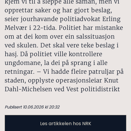
kjem vi til å sleppe alle saman, men vi
opprettar saker og har gjort beslag,
seier jourhavande politiadvokat Erling
Melvær i 22-tida. Politiet har mistanke
om at dei kom over ein salssituasjon
ved skulen. Det skal vere teke beslag i
hasj. Då politiet ville kontrollere
ungdomane, la dei på sprang i alle
retningar. – Vi hadde fleire patruljar på
staden, opplyste operasjonsleiar Knut
Dahl-Michelsen ved Vest politidistrikt
Publisert 10.06.2026 kl 20:32
Les artikkelen hos NRK