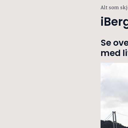
Alt som skj
iBer
Se ove
med li