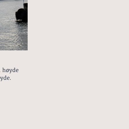
n høyde
yde.