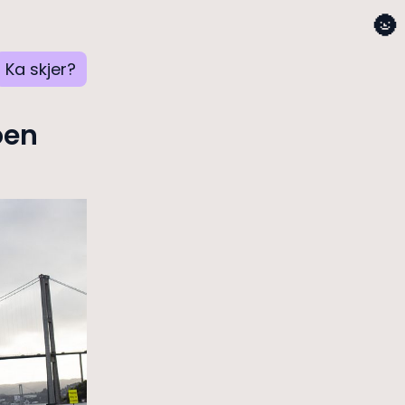
🌚
Ka skjer?
oen