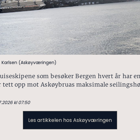
 Karlsen (Askøyværingen)
cruiseskipene som besøker Bergen hvert år har e
r tett opp mot Askøybruas maksimale seilingshø
7.2026 kl 07:50
Les artikkelen hos Askøyværingen