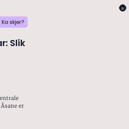
🌚
Ka skjer?
r: Slik
entrale
 Åsane er