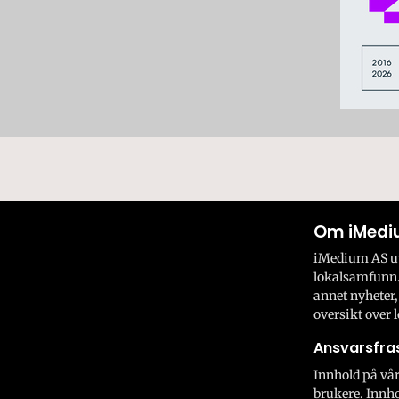
Om iMedi
iMedium AS utv
lokalsamfunn.
annet nyheter,
oversikt over l
Ansvarsfras
Innhold på vår
brukere. Innho