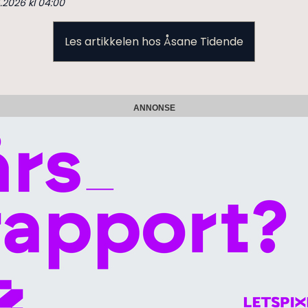
4.2026 kl 04:00
Les artikkelen hos Åsane Tidende
ANNONSE