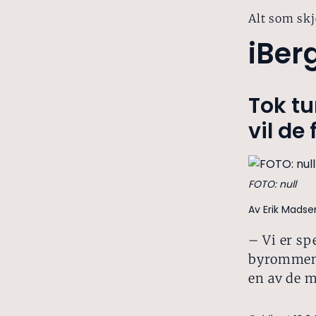
Alt som skj
iBer
Tok tu
vil de
FOTO: null
Av Erik Mads
– Vi er sp
byrommene
en av de 