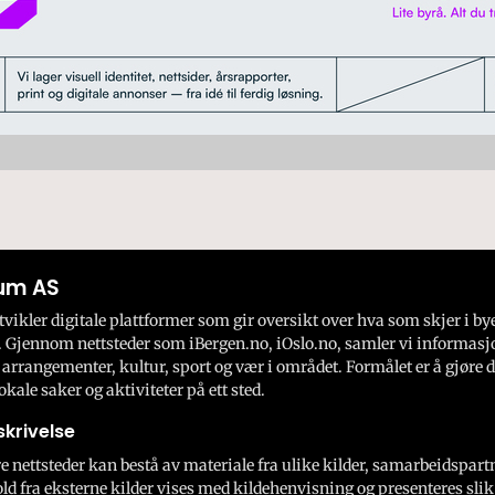
um AS
ikler digitale plattformer som gir oversikt over hva som skjer i by
 Gjennom nettsteder som iBergen.no, iOslo.no, samler vi informasj
 arrangementer, kultur, sport og vær i området. Formålet er å gjøre d
okale saker og aktiviteter på ett sted.
krivelse
e nettsteder kan bestå av materiale fra ulike kilder, samarbeidspart
ld fra eksterne kilder vises med kildehenvisning og presenteres slik