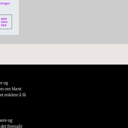
er og
on om blant
et enklere å få
nere og
 det fremgår