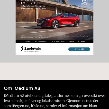
Om iMedium AS
iMedium AS utvikler digitale plattformer som gir oversikt over
hva som skjer i byer og lokalsamfunn. Gjennom nettsteder
som iBergen.no, iOslo.no, samler vi informasjon om blant