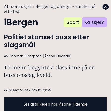
🌚
Alt som skjer i Bergen og omegn - samlet på
ett sted
iBergen
Sport
Ka skjer?
Politiet stanset buss etter
slagsmål
Av Thomas Gangstøe (Åsane Tidende)
To menn begynte å slåss inne på en
buss onsdag kveld.
Publisert 17.04.2026 kl 08:56
Les artikkelen hos Åsane Tidende