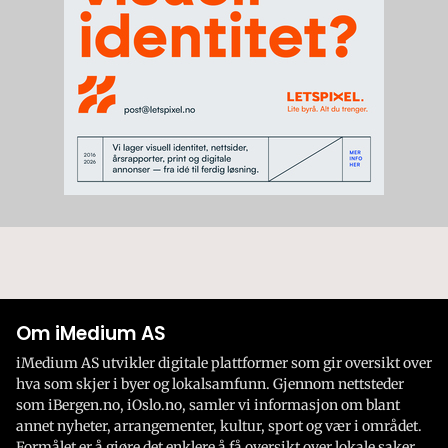
Om iMedium AS
iMedium AS utvikler digitale plattformer som gir oversikt over
hva som skjer i byer og lokalsamfunn. Gjennom nettsteder
som iBergen.no, iOslo.no, samler vi informasjon om blant
annet nyheter, arrangementer, kultur, sport og vær i området.
Formålet er å gjøre det enklere å få oversikt over lokale saker