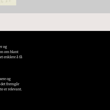
er og
on om blant
et enklere å få
nere og
 det fremgår
e er relevant.