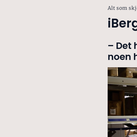
Alt som skj
iBer
– Det 
noen 