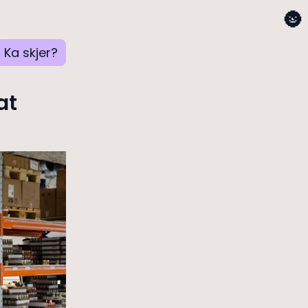
🌚
Ka skjer?
at