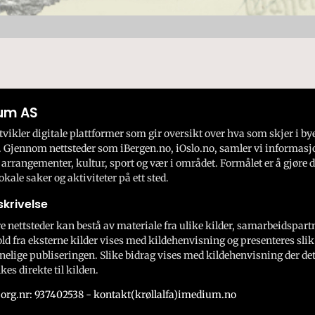
um AS
ikler digitale plattformer som gir oversikt over hva som skjer i by
 Gjennom nettsteder som iBergen.no, iOslo.no, samler vi informasj
 arrangementer, kultur, sport og vær i området. Formålet er å gjøre d
okale saker og aktiviteter på ett sted.
krivelse
e nettsteder kan bestå av materiale fra ulike kilder, samarbeidspart
ld fra eksterne kilder vises med kildehenvisning og presenteres slik
nelige publiseringen. Slike bidrag vises med kildehenvisning der dett
kes direkte til kilden.
org.nr: 937402538 - kontakt(krøllalfa)imedium.no