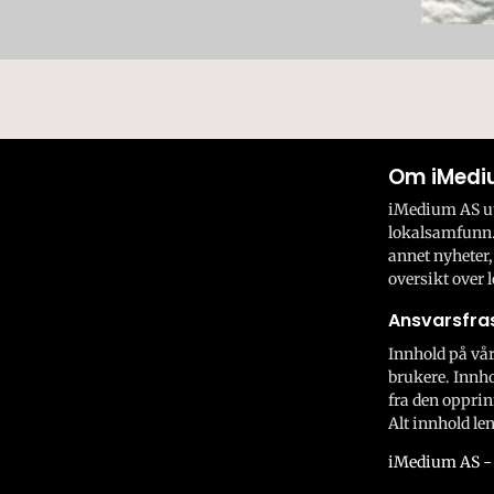
Om iMedi
iMedium AS utv
lokalsamfunn.
annet nyheter,
oversikt over l
Ansvarsfras
Innhold på vår
brukere. Innho
fra den opprin
Alt innhold len
iMedium AS - 