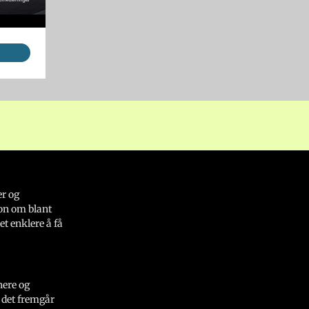
er og
on om blant
et enklere å få
nere og
 det fremgår