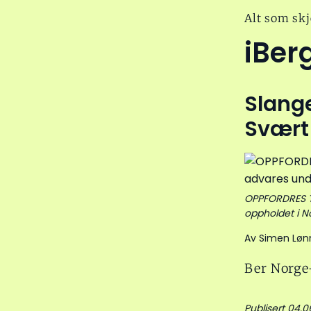
Alt som skj
iBer
Slange
Svært 
OPPFORDRES TI
oppholdet i N
Av Simen Løn
Ber Norge-
Publisert 04.0