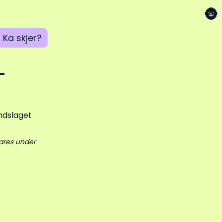
🌚
Ka skjer?
–
ares under