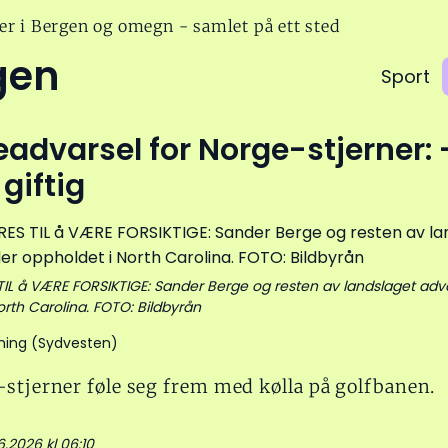
er i Bergen og omegn - samlet på ett sted
gen
Sport
advarsel for Norge-stjerner: 
giftig
L å VÆRE FORSIKTIGE: Sander Berge og resten av landslaget adv
orth Carolina. FOTO: Bildbyrån
ning (Sydvesten)
stjerner føle seg frem med kølla på golfbanen.
6.2026 kl 06:10