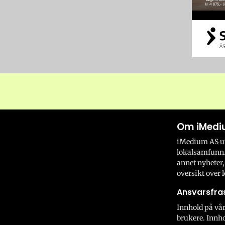
Om iMedi
iMedium AS utv
lokalsamfunn.
annet nyheter,
oversikt over l
Ansvarsfras
Innhold på vår
brukere. Innho