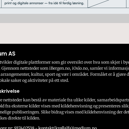
um AS
ikler digitale plattformer som gir oversikt over hva som skjer i by
 Gjennom nettsteder som iBergen.no, iOslo.no, samler vi informasj
 arrangementer, kultur, sport og vær i området. Formålet er å gjøre d
okale saker og aktiviteter på ett sted.
krivelse
e nettsteder kan bestå av materiale fra ulike kilder, samarbeidspart
ld fra eksterne kilder vises med kildehenvisning og presenteres slik
nelige publiseringen. Slike bidrag vises med kildehenvisning der dett
kes direkte til kilden.
org.nr: 937402538 - kontakt(krøllalfa)imedium.no