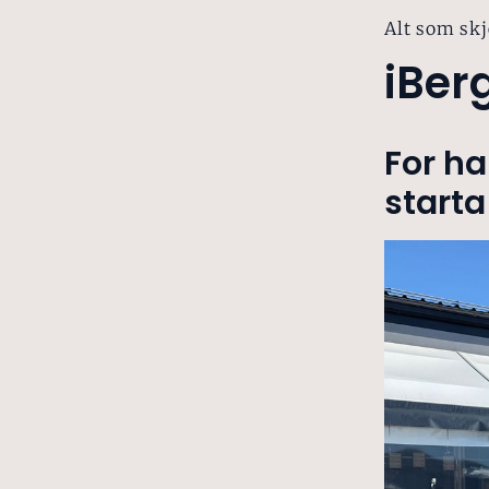
Alt som skj
iBer
For ha
starta