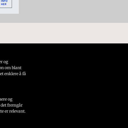
er og
on om blant
et enklere å få
nere og
 det fremgår
e er relevant.