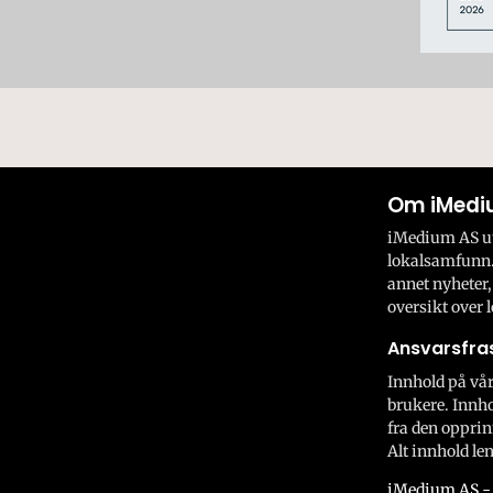
Om iMedi
iMedium AS utv
lokalsamfunn.
annet nyheter,
oversikt over l
Ansvarsfras
Innhold på vår
brukere. Innho
fra den opprin
Alt innhold len
iMedium AS - 