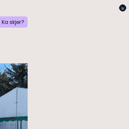
🌚
Ka skjer?