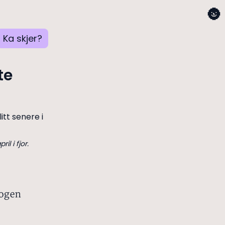
🌚
Ka skjer?
te
l i fjor.
logen