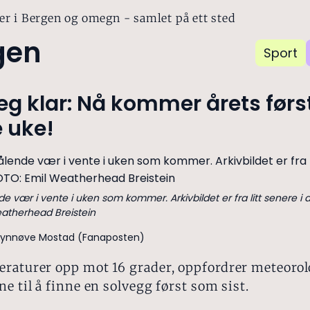
er i Bergen og omegn - samlet på ett sted
gen
Sport
eg klar: Nå kommer årets førs
 uke!
e vær i vente i uken som kommer. Arkivbildet er fra litt senere i apri
atherhead Breistein
Synnøve Mostad (Fanaposten)
raturer opp mot 16 grader, oppfordrer meteoro
e til å finne en solvegg først som sist.