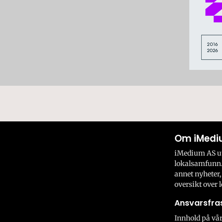
Om iMedi
iMedium AS utv
lokalsamfunn.
annet nyheter,
oversikt over l
Ansvarsfras
Innhold på vår