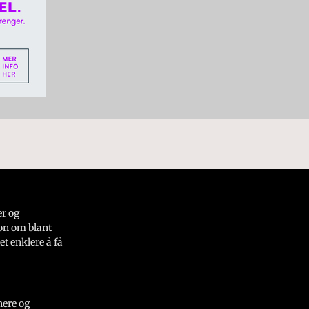
er og
on om blant
et enklere å få
nere og