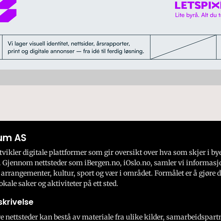
um AS
ikler digitale plattformer som gir oversikt over hva som skjer i by
 Gjennom nettsteder som iBergen.no, iOslo.no, samler vi informasj
 arrangementer, kultur, sport og vær i området. Formålet er å gjøre d
okale saker og aktiviteter på ett sted.
krivelse
e nettsteder kan bestå av materiale fra ulike kilder, samarbeidspart