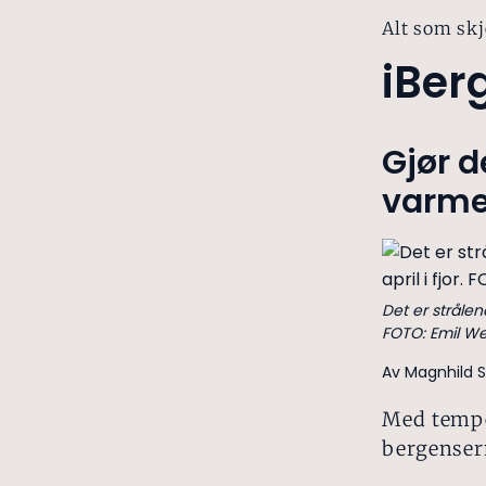
Alt som skj
iBer
Gjør d
varme
Det er strålend
FOTO: Emil We
Av Magnhild 
Med tempe
bergensern