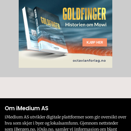
Om iMedium AS
iMedium AS utvikler digitale plattformer som gir oversikt over
hva som skjer i byer og lokalsamfunn. Gjennom nettsteder
som iBergen.no, iOslo.no, samler vi informasjon om blant