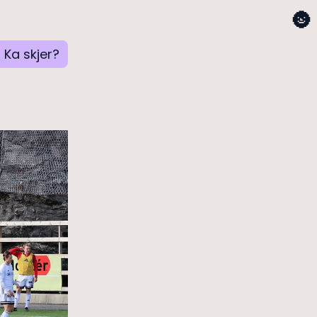
🌚
Ka skjer?