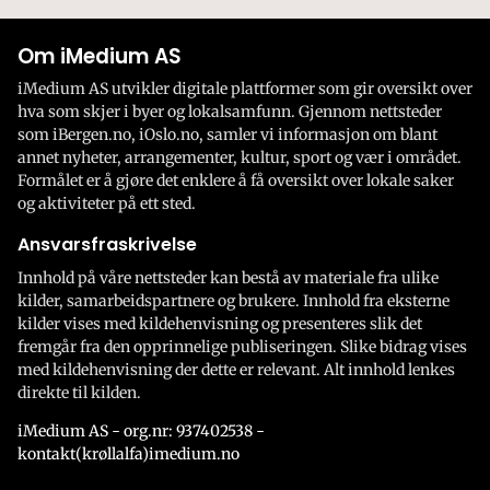
Om iMedium AS
iMedium AS utvikler digitale plattformer som gir oversikt over
hva som skjer i byer og lokalsamfunn. Gjennom nettsteder
som iBergen.no, iOslo.no, samler vi informasjon om blant
annet nyheter, arrangementer, kultur, sport og vær i området.
Formålet er å gjøre det enklere å få oversikt over lokale saker
og aktiviteter på ett sted.
Ansvarsfraskrivelse
Innhold på våre nettsteder kan bestå av materiale fra ulike
kilder, samarbeidspartnere og brukere. Innhold fra eksterne
kilder vises med kildehenvisning og presenteres slik det
fremgår fra den opprinnelige publiseringen. Slike bidrag vises
med kildehenvisning der dette er relevant. Alt innhold lenkes
direkte til kilden.
iMedium AS - org.nr: 937402538 -
kontakt(krøllalfa)imedium.no