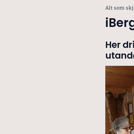
Alt som skj
iBer
Her dr
utand