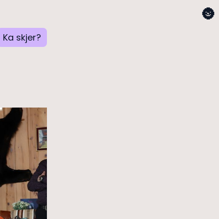
🌚
Ka skjer?