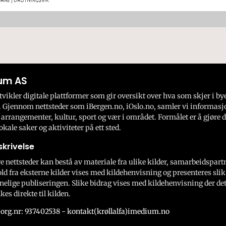
um AS
ikler digitale plattformer som gir oversikt over hva som skjer i by
 Gjennom nettsteder som iBergen.no, iOslo.no, samler vi informasj
 arrangementer, kultur, sport og vær i området. Formålet er å gjøre d
okale saker og aktiviteter på ett sted.
krivelse
e nettsteder kan bestå av materiale fra ulike kilder, samarbeidspart
ld fra eksterne kilder vises med kildehenvisning og presenteres slik
nelige publiseringen. Slike bidrag vises med kildehenvisning der dett
kes direkte til kilden.
org.nr: 937402538 - kontakt(krøllalfa)imedium.no