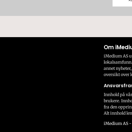
Om iMedi
iMedium AS utv
lokalsamfunn.
annet nyheter,
oversikt over l
Ansvarsfras
Innhold på vår
brukere. Innho
fra den opprin
Alt innhold len
iMedium AS - 