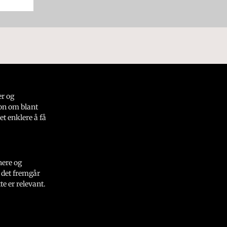
er og
on om blant
et enklere å få
nere og
 det fremgår
e er relevant.