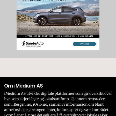
Om iMedium AS
iMedium AS utvikler digitale plattformer som gir oversikt over
hva som skjer i byer og lokalsamfunn. Gjennom nettsteder
som iBergen.no, iOslo.no, samler vi informasjon om blant
annet nyheter, arrangementer, kultur, sport og vær i området.
Formålet er å gjøre det enklere å få oversikt over lokale saker