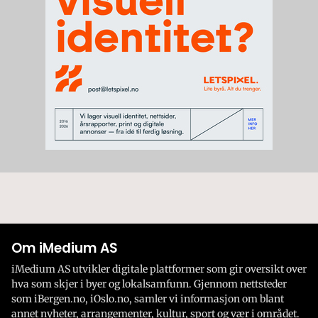
Om iMedium AS
iMedium AS utvikler digitale plattformer som gir oversikt over
hva som skjer i byer og lokalsamfunn. Gjennom nettsteder
som iBergen.no, iOslo.no, samler vi informasjon om blant
annet nyheter, arrangementer, kultur, sport og vær i området.