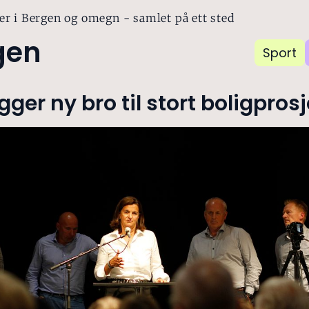
er i Bergen og omegn - samlet på ett sted
gen
Sport
gger ny bro til stort boligpros