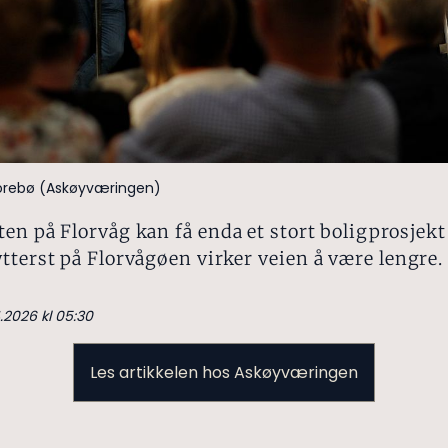
torebø (Askøyværingen)
en på Florvåg kan få enda et stort boligprosjekt
tterst på Florvågøen virker veien å være lengre.
4.2026 kl 05:30
Les artikkelen hos Askøyværingen