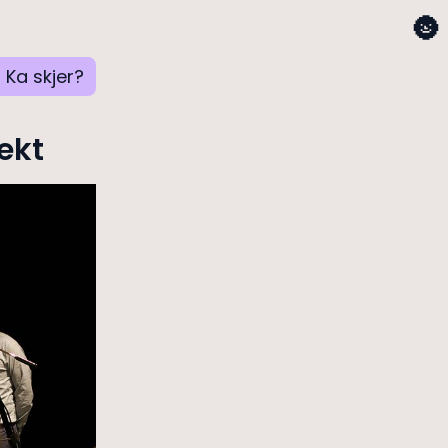
🌚
Ka skjer?
jekt