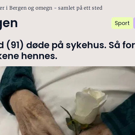
er i Bergen og omegn - samlet på ett sted
gen
Sport
d (91) døde på sykehus. Så fo
ene hennes.