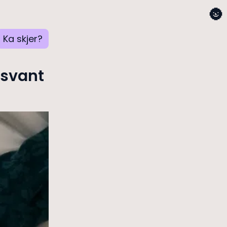
🌚
Ka skjer?
rsvant