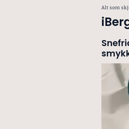
Alt som skj
iBer
Snefri
smykk