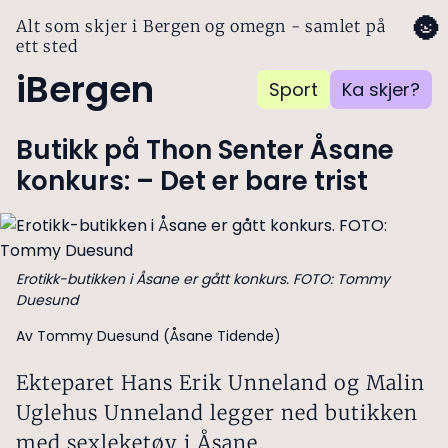
🌚
Alt som skjer i Bergen og omegn - samlet på
ett sted
iBergen
Sport
Ka skjer?
Butikk på Thon Senter Åsane
konkurs: – Det er bare trist
Erotikk-butikken i Åsane er gått konkurs. FOTO: Tommy
Duesund
Av Tommy Duesund (Åsane Tidende)
Ekteparet Hans Erik Unneland og Malin
Uglehus Unneland legger ned butikken
med sexleketøy i Åsane.