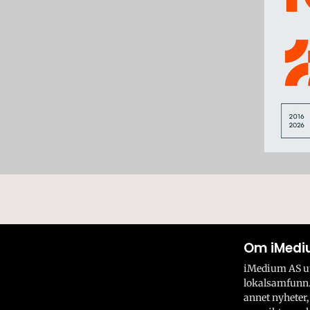
Om iMedi
iMedium AS utv
lokalsamfunn.
annet nyheter,