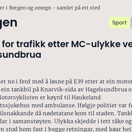
er i Bergen og omegn - samlet på ett sted
gen
Sport
for trafikk etter MC-ulykke v
sundbrua
er no i ferd med å løsne på E39 etter at ein moto
 ein tankbil på Knarvik-sida av Hagelsundbrua 
otorsyklisten er køyrd til Haukeland
tssjukehus med ambulanse. Ifølgje politiet var 
tilsnakkande då nødetatane kom til staden. Tank
ar i samanstøyten. Ulykka skjedde i tett tåke og 
en stod bom fast i begge retningar, med køar heil