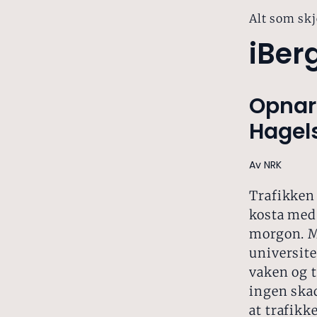
Alt som skj
iBer
Opnar 
Hagel
Av NRK
Trafikken 
kosta med
morgon. M
universite
vaken og 
ingen skad
at trafikk