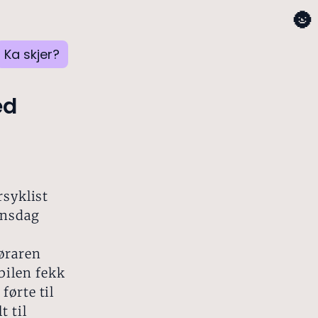
🌚
Ka skjer?
ed
rsyklist
onsdag
føraren
bilen fekk
førte til
t til