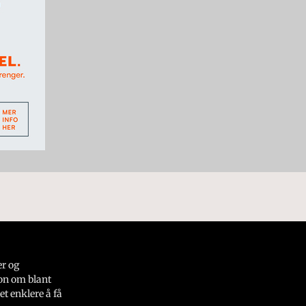
er og
on om blant
et enklere å få