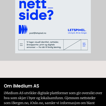
Om iMedium AS
iMedium AS utvikler digitale plattformer som gir oversikt over
hva som skjer i byer og lokalsamfunn. Gjennom nettsteder
som iBergen.no, iOslo.no, samler vi informasjon om blant