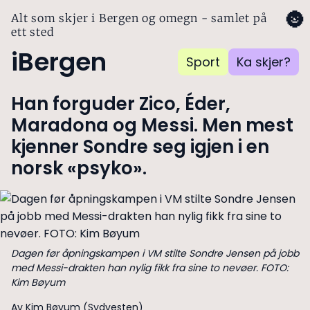
🌚
Alt som skjer i Bergen og omegn - samlet på
ett sted
iBergen
Sport
Ka skjer?
Han forguder Zico, Éder,
Maradona og Messi. Men mest
kjenner Sondre seg igjen i en
norsk «psyko».
Dagen før åpningskampen i VM stilte Sondre Jensen på jobb
med Messi-drakten han nylig fikk fra sine to nevøer. FOTO:
Kim Bøyum
Av Kim Bøyum (Sydvesten)