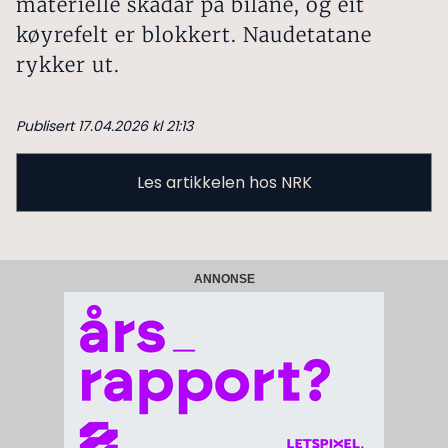
materielle skadar på bilane, og eit
køyrefelt er blokkert. Naudetatane
rykker ut.
Publisert 17.04.2026 kl 21:13
Les artikkelen hos NRK
ANNONSE