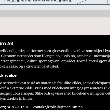
um AS
ikler digitale plattformer som gir oversikt over hva som skjer i by
 Gjennom nettsteder som iBergen.no, iOslo.no, samler vi informasj
 arrangementer, kultur, sport og vær i området. Formålet er å gjøre d
okale saker og aktiviteter på ett sted.
krivelse
e nettsteder kan bestå av materiale fra ulike kilder, samarbeidspart
ld fra eksterne kilder vises med kildehenvisning og presenteres slik
nelige publiseringen. Slike bidrag vises med kildehenvisning der dett
kes direkte til kilden.
org.nr: 937402538 - kontakt(krøllalfa)imedium.no