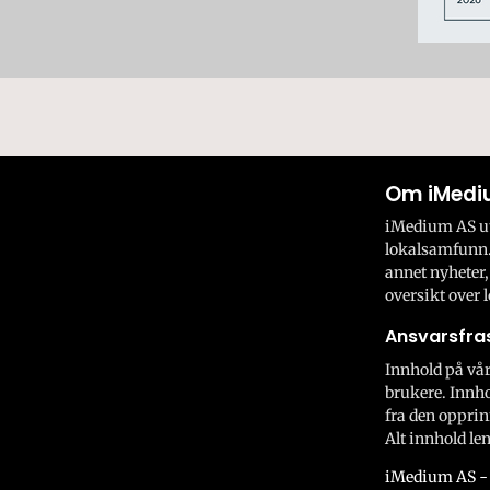
Om iMedi
iMedium AS utv
lokalsamfunn.
annet nyheter,
oversikt over l
Ansvarsfras
Innhold på vår
brukere. Innho
fra den opprin
Alt innhold len
iMedium AS - 