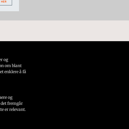
er og
on om blant
et enklere å få
nere og
 det fremgår
e er relevant.