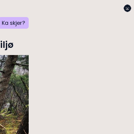
🌚
Ka skjer?
ljø