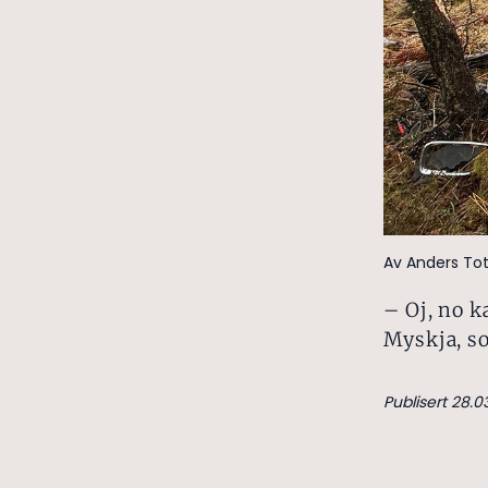
Av Anders Tot
– Oj, no k
Myskja, s
Publisert 28.03