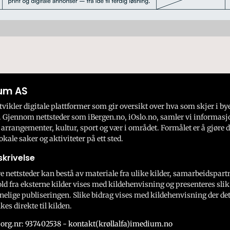
um AS
ikler digitale plattformer som gir oversikt over hva som skjer i by
 Gjennom nettsteder som iBergen.no, iOslo.no, samler vi informasj
 arrangementer, kultur, sport og vær i området. Formålet er å gjøre d
okale saker og aktiviteter på ett sted.
krivelse
e nettsteder kan bestå av materiale fra ulike kilder, samarbeidspart
ld fra eksterne kilder vises med kildehenvisning og presenteres slik
nelige publiseringen. Slike bidrag vises med kildehenvisning der dett
kes direkte til kilden.
org.nr: 937402538 - kontakt(krøllalfa)imedium.no