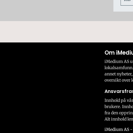
Om iMedi
iMedium AS utv
lokalsamfunn.
annet nyheter,
oversikt over l
Ansvarsfras
Innhold på vår
brukere. Innho
fra den opprin
Alt innhold len
iMedium AS - 