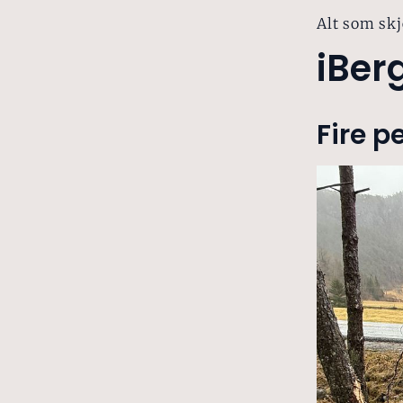
Alt som skj
iBer
Fire p