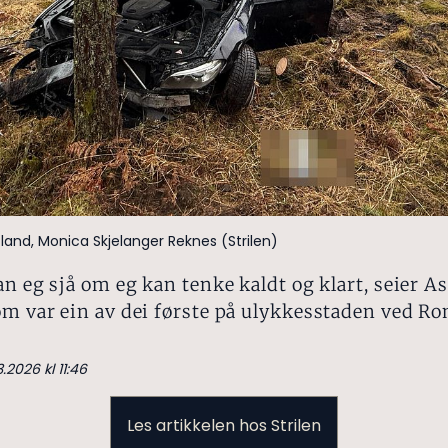
land, Monica Skjelanger Reknes (Strilen)
an eg sjå om eg kan tenke kaldt og klart, seier As
om var ein av dei første på ulykkesstaden ved R
.2026 kl 11:46
Les artikkelen hos Strilen