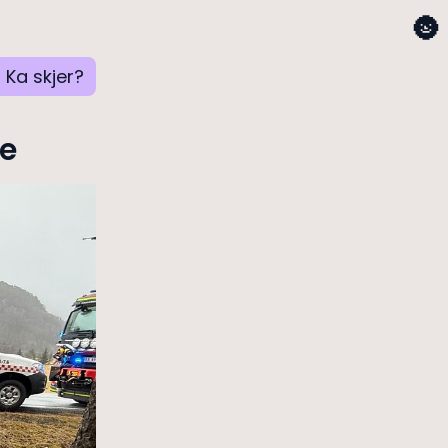
🌚
Ka skjer?
ke