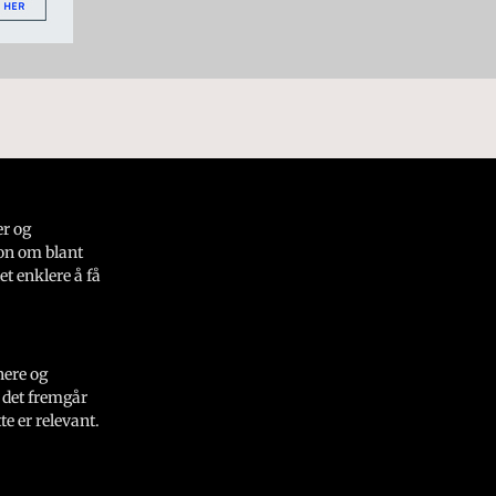
er og
on om blant
et enklere å få
nere og
 det fremgår
e er relevant.