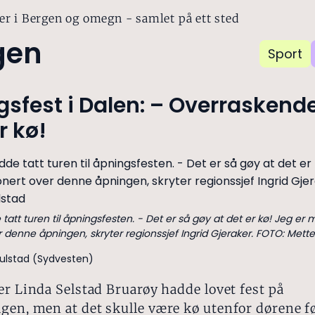
er i Bergen og omegn - samlet på ett sted
gen
Sport
sfest i Dalen: – Overraskende
r kø!
tt turen til åpningsfesten. - Det er så gøy at det er kø! Jeg er 
 denne åpningen, skryter regionssjef Ingrid Gjeraker. FOTO: Mette 
kulstad (Sydvesten)
er Linda Selstad Bruarøy hadde lovet fest på
gen, men at det skulle være kø utenfor dørene f