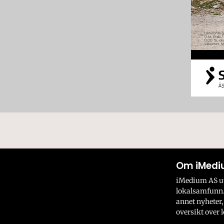
Om iMedi
iMedium AS utv
lokalsamfunn.
annet nyheter,
oversikt over l