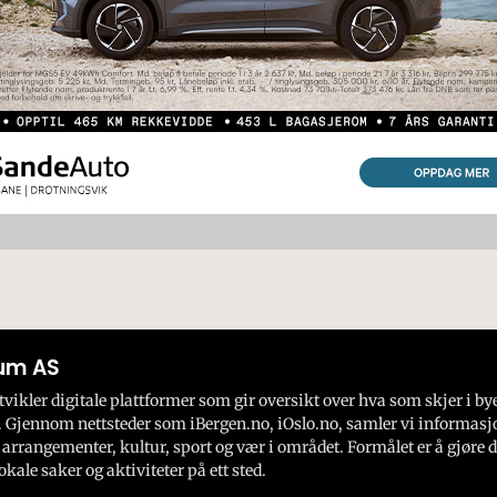
um AS
ikler digitale plattformer som gir oversikt over hva som skjer i by
 Gjennom nettsteder som iBergen.no, iOslo.no, samler vi informasj
 arrangementer, kultur, sport og vær i området. Formålet er å gjøre d
okale saker og aktiviteter på ett sted.