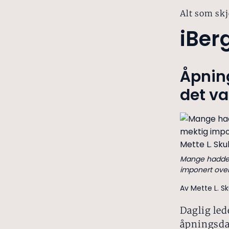
Alt som skj
iBer
Åpning
det va
Mange hadde ta
imponert over
Av Mette L. S
Daglig led
åpningsda