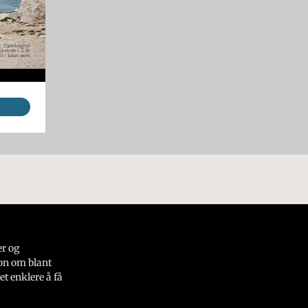
er og
on om blant
et enklere å få