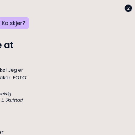
🌚
Ka skjer?
 at
mektig
L. Skulstad
ør