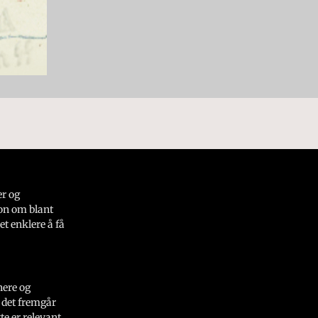
er og
on om blant
et enklere å få
nere og
 det fremgår
e er relevant.