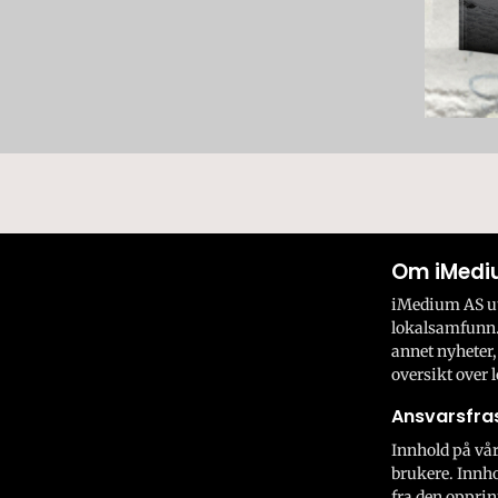
Om iMedi
iMedium AS utv
lokalsamfunn.
annet nyheter,
oversikt over l
Ansvarsfras
Innhold på vår
brukere. Innho
fra den opprin