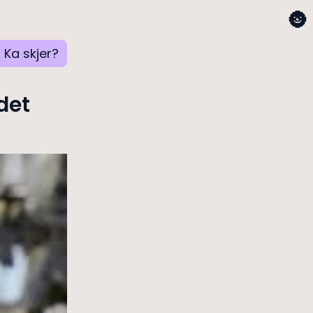
🌚
Ka skjer?
det