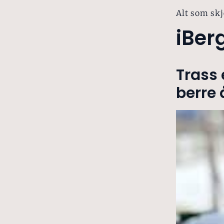
Alt som skj
iBer
Trass 
berre 