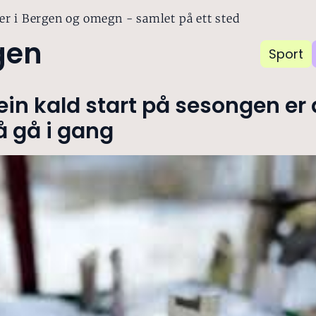
er i Bergen og omegn - samlet på ett sted
gen
Sport
ein kald start på sesongen er 
å gå i gang