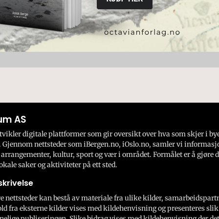
um AS
ikler digitale plattformer som gir oversikt over hva som skjer i by
 Gjennom nettsteder som iBergen.no, iOslo.no, samler vi informasj
 arrangementer, kultur, sport og vær i området. Formålet er å gjøre d
okale saker og aktiviteter på ett sted.
krivelse
e nettsteder kan bestå av materiale fra ulike kilder, samarbeidspart
ld fra eksterne kilder vises med kildehenvisning og presenteres slik
nelige publiseringen. Slike bidrag vises med kildehenvisning der dett