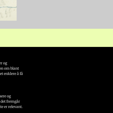
er og
on om blant
et enklere å få
nere og
 det fremgår
e er relevant.