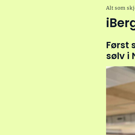
Alt som skj
iBer
Først 
sølv i