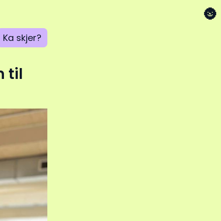
🌚
Ka skjer?
 til