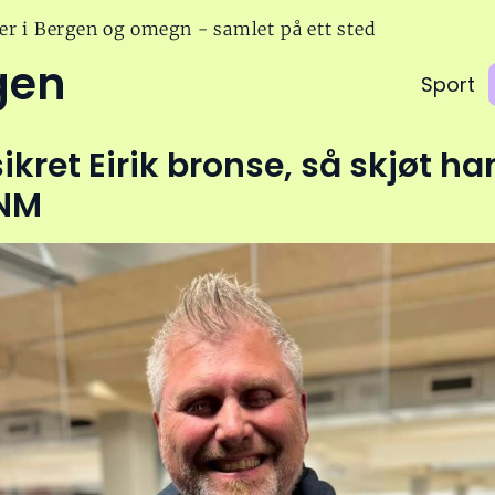
er i Bergen og omegn - samlet på ett sted
gen
Sport
sikret Eirik bronse, så skjøt han
 NM