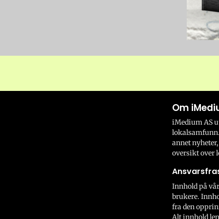
Om iMedi
iMedium AS utv
lokalsamfunn.
annet nyheter,
oversikt over l
Ansvarsfras
Innhold på vår
brukere. Innho
fra den opprin
Alt innhold len