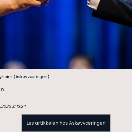
yheim (Askøyværingen)
en.
.2026 kl 13:24
Les artikkelen hos Askøyværingen