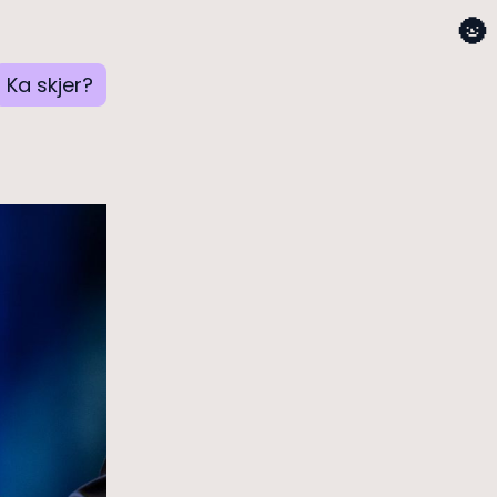
🌚
Ka skjer?