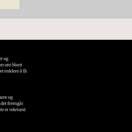
er og
on om blant
et enklere å få
nere og
 det fremgår
e er relevant.