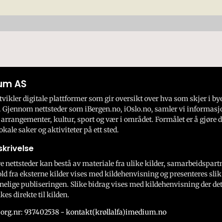
um AS
ikler digitale plattformer som gir oversikt over hva som skjer i by
 Gjennom nettsteder som iBergen.no, iOslo.no, samler vi informasj
 arrangementer, kultur, sport og vær i området. Formålet er å gjøre d
okale saker og aktiviteter på ett sted.
krivelse
e nettsteder kan bestå av materiale fra ulike kilder, samarbeidspart
ld fra eksterne kilder vises med kildehenvisning og presenteres slik
nelige publiseringen. Slike bidrag vises med kildehenvisning der dett
kes direkte til kilden.
org.nr: 937402538 - kontakt(krøllalfa)imedium.no