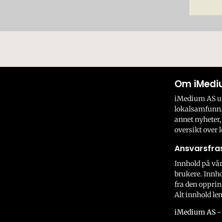
Om iMedi
iMedium AS utv
lokalsamfunn.
annet nyheter,
oversikt over l
Ansvarsfras
Innhold på vår
brukere. Innho
fra den opprin
Alt innhold len
iMedium AS - 