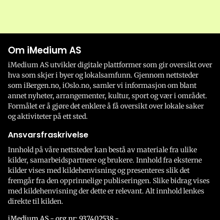
Om iMedium AS
iMedium AS utvikler digitale plattformer som gir oversikt over
hva som skjer i byer og lokalsamfunn. Gjennom nettsteder
som iBergen.no, iOslo.no, samler vi informasjon om blant
annet nyheter, arrangementer, kultur, sport og vær i området.
Formålet er å gjøre det enklere å få oversikt over lokale saker
og aktiviteter på ett sted.
Ansvarsfraskrivelse
Innhold på våre nettsteder kan bestå av materiale fra ulike
kilder, samarbeidspartnere og brukere. Innhold fra eksterne
kilder vises med kildehenvisning og presenteres slik det
fremgår fra den opprinnelige publiseringen. Slike bidrag vises
med kildehenvisning der dette er relevant. Alt innhold lenkes
direkte til kilden.
iMedium AS - org.nr: 937402538 -