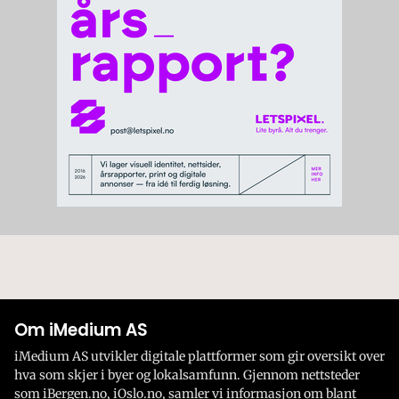
Om iMedium AS
iMedium AS utvikler digitale plattformer som gir oversikt over
hva som skjer i byer og lokalsamfunn. Gjennom nettsteder
som iBergen.no, iOslo.no, samler vi informasjon om blant