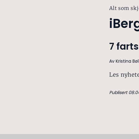
Alt som skj
iBer
7 fart
Av Kristina B
Les nyhete
Publisert 08.04