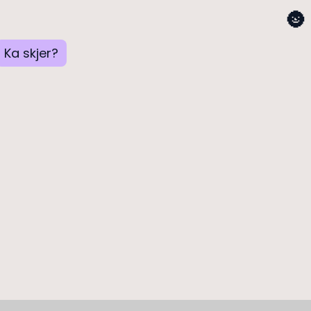
🌚
Ka skjer?