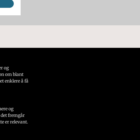
er og
on om blant
et enklere å få
nere og
 det fremgår
e er relevant.