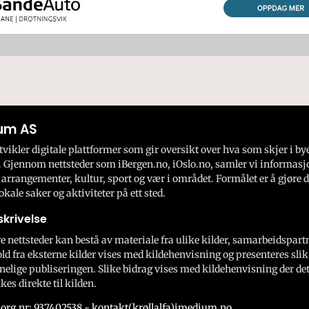
um AS
ikler digitale plattformer som gir oversikt over hva som skjer i by
 Gjennom nettsteder som iBergen.no, iOslo.no, samler vi informasj
 arrangementer, kultur, sport og vær i området. Formålet er å gjøre d
okale saker og aktiviteter på ett sted.
krivelse
e nettsteder kan bestå av materiale fra ulike kilder, samarbeidspart
ld fra eksterne kilder vises med kildehenvisning og presenteres slik
nelige publiseringen. Slike bidrag vises med kildehenvisning der dett
kes direkte til kilden.
org.nr: 937402538 - kontakt(krøllalfa)imedium.no