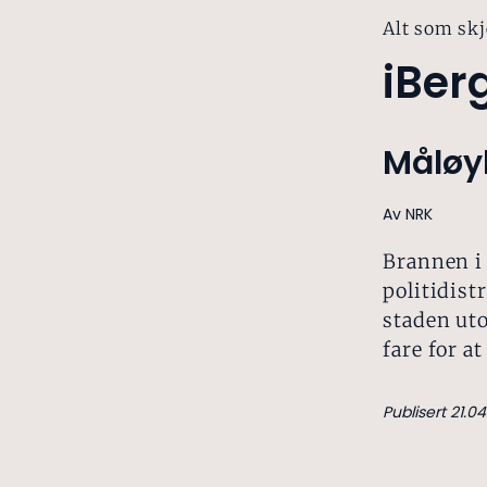
Alt som skj
iBer
Måløy
Av NRK
Brannen i 
politidist
staden uto
fare for a
Publisert 21.04