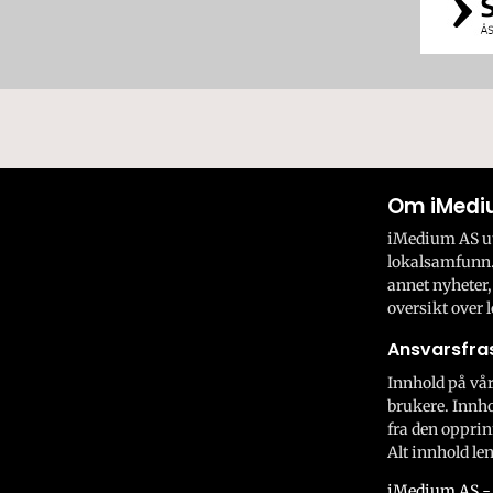
Om iMedi
iMedium AS utv
lokalsamfunn.
annet nyheter,
oversikt over l
Ansvarsfras
Innhold på vår
brukere. Innho
fra den opprin
Alt innhold len
iMedium AS - 