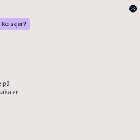
🌚
Ka skjer?
t
e på
saka er