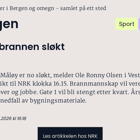
er i Bergen og omegn - samlet på ett sted
gen
Sport
brannen sløkt
Måløy er no sløkt, melder Ole Ronny Olsen i Ves
rikt til NRK klokka 16.15. Brannmannskap vil ver
ver og jobbe. Gate 1 vil bli stengt etter kvart. År
t nedfall av bygningsmateriale.
.2026 kl 16:18
Les artikkelen hos NRK