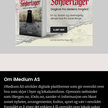
Om iMedium AS
iMedium AS utvikler digitale plattformer som gir oversikt over
hva som skjer i byer og lokalsamfunn. Gjennom nettsteder
som iBergen.no, iOslo.no, samler vi informasjon om blant
annet nyheter, arrangementer, kultur, sport og vær i området.
Formålet er å gjøre det enklere å få oversikt over lokale saker